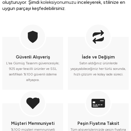
oluşturuyor. Şimdi
koleksiyonumuzu
inceleyerek, stilinize en
uygun parçayı keşfedebilirsiniz.
Güvenli Alışveriş
İade ve Değişim
L'ea Gümüş Tasarım güvencesiyle;
Satın aldığınız ürünlerde
925 ayar tescilli ürünler ve SSL
yaşayabileceğiniz her türlü sorunda,
sertifikalı %100 güvenli ödeme
hızlı çözüm ve kolay iade süreci.
altyapısı.
Müşteri Memnuniyeti
Peşin Fiyatına Taksit
%100 müşteri memnuniyeti
Tüm alışverişlerinizde peşin fiyatına