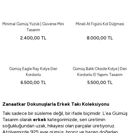
Minimal Gümüş Yüzük | Güverse Mini
Mineli At Figürü Kol Düğmesi
Tasarım
2.400,00 TL
8.000,00 TL
Gümüş Eagle Ray Kolye Deri
Gümüş Balık Okside Kolye | Deri
Kordonlu
Kordonlu El Yapımı Tasarım
6.500,00 TL
5.500,00 TL
Zanaatkar Dokunuşlarla Erkek Takı Koleksiyonu
Takı sadece bir süsleme değil, bir ifade biçimidir. L’ea Gümüş
Tasarım olarak
erkek
kategorimizde, seri üretimin
soğukluğundan uzak, hikayesi olan parçalar üretiyoruz.
Atölyemizde 925 ayar gümüş, bronz ve bazen doğadan