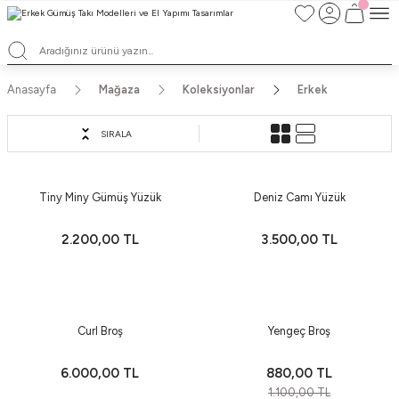
TÜM ALIŞVERİŞLERDE ÜCRETSİZ KARGO ve TAKSİT İMKANLARI
L'EA'NIN BÜYÜLÜ DÜNYASINA HOŞ GELDİNİZ
HER BİR L'EA ÖMÜR BOYU SAKLAYACAĞINIZ ANLAMLI BİR PARÇA
TEK ÜRETİM EL YAPIMI TASARIMLAR
Anasayfa
Mağaza
Koleksiyonlar
Erkek
SIRALA
Yeni
Tiny Miny Gümüş Yüzük
Deniz Camı Yüzük
2.200,00 TL
3.500,00 TL
%20
Curl Broş
Yengeç Broş
6.000,00 TL
880,00 TL
1.100,00 TL