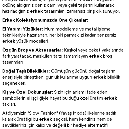
ödünç aldığımız deniz camı veya çakıl taşlarını kullanarak
hazırladığımız
erkek
tasarımları, zamansız bir şıklık sunuyor.
Erkek Koleksiyonumuzda Öne Çıkanlar:
El Yapımı Yüzükler:
Mum modelleme ve metal işleme
teknikleriyle hazırlanan, her biri parmak izi kadar benzersiz
erkek
yüzük modelleri.
Özgün Broş ve Aksesuarlar:
Kaşkol veya ceket yakalarında
fark yaratacak, maskülen tarzı tamamlayan
erkek
broş
tasarımları.
Doğal Taşlı Bileklikler:
Gümüşün gücünü doğal taşların
enerjisiyle birleştiren, günlük kullanıma uygun
erkek
bileklik
seçenekleri.
Kişiye Özel Dokunuşlar:
Sizin için anlam ifade eden
sembollerin el işçiliğiyle hayat bulduğu özel üretim
erkek
takıları.
Atölyemizin "Slow Fashion" (Yavaş Moda) ilkelerine sadık
kalarak ürettiği bu
erkek
seçkisi, hem kendiniz hem de
sevdikleriniz için kalıcı ve değerli bir hediye alternatifi