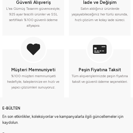
Güvenli Alışveriş
İade ve Değişim
L'ea Gümüş Tasarım güvencesiyle;
Satın aldığınız ürünlerde
925 ayar tescilli ürünler ve SSL
yaşayabileceğiniz her türlü sorunda,
sertifikalı %100 güvenli ödeme
hızlı çözüm ve kolay iade süreci.
altyapısı.
Müşteri Memnuniyeti
Peşin Fiyatına Taksit
%100 müşteri memnuniyeti
Tüm alışverişlerinizde peşin fiyatına
hedefiyle, taleplerinize en hızlı ve
taksit ve güvenli ödeme seçenekleri.
yapıcı çözümleri sunuyoruz.
E-BÜLTEN
En son etkinlikler, koleksiyonlar ve kampanyalarla ilgili güncellemeler için
kaydolun.