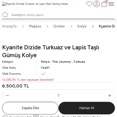
TÜM ALIŞVERİŞLERDE ÜCRETSİZ KARGO ve TAKSİT İMKANLARI
L'EA'NIN BÜYÜLÜ DÜNYASINA HOŞ GELDİNİZ
HER BİR L'EA ÖMÜR BOYU SAKLAYACAĞINIZ ANLAMLI BİR PARÇA
TEK ÜRETİM EL YAPIMI TASARIMLAR
Anasayfa
Mağaza
Ürünler
Kolye
Kyanite Diz
Kyanite Dizide Turkuaz ve Lapis Taşlı
Gümüş Kolye
Kategori
Kolye
,
The Journey
,
Turkuaz
Stok Kodu
l'ea31
Stok Durumu
*2.285,95 TL den başlayan taksitlerle!
6.500,00 TL
Sepete Ekle
Hemen Al