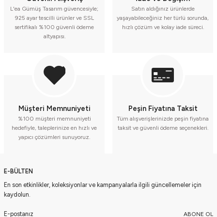
L'ea Gümüş Tasarım güvencesiyle;
Satın aldığınız ürünlerde
925 ayar tescilli ürünler ve SSL
yaşayabileceğiniz her türlü sorunda,
sertifikalı %100 güvenli ödeme
hızlı çözüm ve kolay iade süreci.
altyapısı.
Müşteri Memnuniyeti
Peşin Fiyatına Taksit
%100 müşteri memnuniyeti
Tüm alışverişlerinizde peşin fiyatına
hedefiyle, taleplerinize en hızlı ve
taksit ve güvenli ödeme seçenekleri.
yapıcı çözümleri sunuyoruz.
E-BÜLTEN
En son etkinlikler, koleksiyonlar ve kampanyalarla ilgili güncellemeler için
kaydolun.
ABONE OL