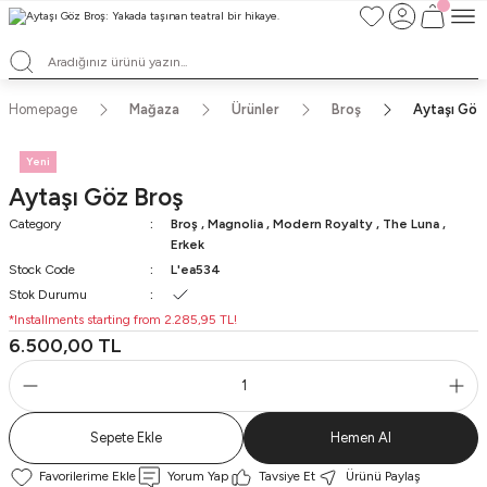
TÜM ALIŞVERİŞLERDE ÜCRETSİZ KARGO ve TAKSİT İMKANLARI
L'EA'NIN BÜYÜLÜ DÜNYASINA HOŞ GELDİNİZ
HER BİR L'EA ÖMÜR BOYU SAKLAYACAĞINIZ ANLAMLI BİR PARÇA
TEK ÜRETİM EL YAPIMI TASARIMLAR
Homepage
Mağaza
Ürünler
Broş
Aytaşı Göz
Yeni
Aytaşı Göz Broş
Category
Broş
,
Magnolia
,
Modern Royalty
,
The Luna
,
Erkek
Stock Code
L'ea534
Stok Durumu
*Installments starting from 2.285,95 TL!
6.500,00 TL
Sepete Ekle
Hemen Al
Yorum Yap
Tavsiye Et
Ürünü Paylaş