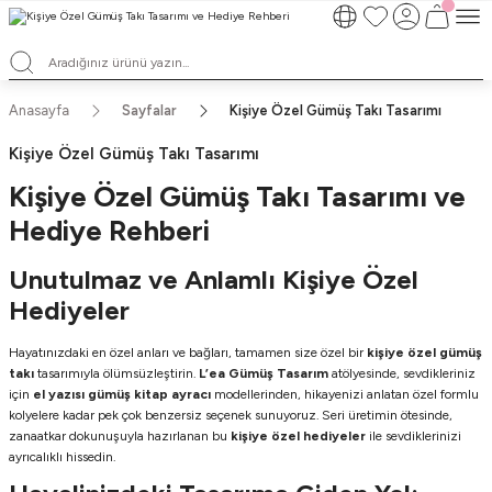
TÜM ALIŞVERİŞLERDE ÜCRETSİZ KARGO ve TAKSİT İMKANLARI
L'EA'NIN BÜYÜLÜ DÜNYASINA HOŞ GELDİNİZ
HER BİR L'EA ÖMÜR BOYU SAKLAYACAĞINIZ ANLAMLI BİR PARÇA
TEK ÜRETİM EL YAPIMI TASARIMLAR
Anasayfa
Sayfalar
Kişiye Özel Gümüş Takı Tasarımı
Kişiye Özel Gümüş Takı Tasarımı
Kişiye Özel Gümüş Takı Tasarımı ve
Hediye Rehberi
Unutulmaz ve Anlamlı Kişiye Özel
Hediyeler
Hayatınızdaki en özel anları ve bağları, tamamen size özel bir
kişiye özel gümüş
takı
tasarımıyla ölümsüzleştirin.
L’ea Gümüş Tasarım
atölyesinde, sevdikleriniz
için
el yazısı gümüş kitap ayracı
modellerinden, hikayenizi anlatan özel formlu
kolyelere kadar pek çok benzersiz seçenek sunuyoruz. Seri üretimin ötesinde,
zanaatkar dokunuşuyla hazırlanan bu
kişiye özel hediyeler
ile sevdiklerinizi
ayrıcalıklı hissedin.