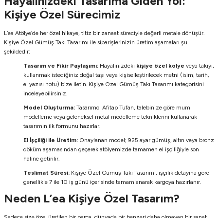
Hayalinizdeki Tasarıma Giden Yol:
Kişiye Özel Sürecimiz
L’ea Atölye’de her özel hikaye, titiz bir zanaat süreciyle değerli metale dönüşür.
Kişiye Özel Gümüş Takı Tasarımı ile siparişlerinizin üretim aşamaları şu
şekildedir:
Tasarım ve Fikir Paylaşımı:
Hayalinizdeki
kişiye özel kolye
veya takıyı,
kullanmak istediğiniz doğal taşı veya kişiselleştirilecek metni (isim, tarih,
el yazısı notu) bize iletin. Kişiye Özel Gümüş Takı Tasarımı kategorisini
inceleyebilirsiniz.
Model Oluşturma:
Tasarımcı Afitap Tufan, talebinize göre mum
modelleme veya geleneksel metal modelleme tekniklerini kullanarak
tasarımın ilk formunu hazırlar.
El İşçiliği ile Üretim:
Onaylanan model; 925 ayar gümüş, altın veya bronz
döküm aşamasından geçerek atölyemizde tamamen el işçiliğiyle son
haline getirilir.
Teslimat Süresi:
Kişiye Özel Gümüş Takı Tasarımı, işçilik detayına göre
genellikle 7 ile 10 iş günü içerisinde tamamlanarak kargoya hazırlanır.
Neden L’ea Kişiye Özel Tasarım?
Sadece size özel üretilen bir parça, dünyada bir benzeri daha olmayan bir sanat