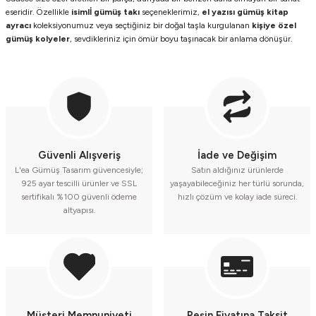
eseridir. Özellikle
isimlİ gümüş takı
seçeneklerimiz,
el yazısı gümüş kitap
ayracı
koleksiyonumuz veya seçtiğiniz bir doğal taşla kurgulanan
kişiye özel
gümüş kolyeler
, sevdikleriniz için ömür boyu taşınacak bir anlama dönüşür.
Güvenli Alışveriş
İade ve Değişim
L'ea Gümüş Tasarım güvencesiyle;
Satın aldığınız ürünlerde
925 ayar tescilli ürünler ve SSL
yaşayabileceğiniz her türlü sorunda,
sertifikalı %100 güvenli ödeme
hızlı çözüm ve kolay iade süreci.
altyapısı.
Müşteri Memnuniyeti
Peşin Fiyatına Taksit