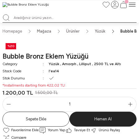
TÜM ALIŞVERİŞLERDE ÜCRETSİZ KARGO ve TAKSİT İMKANLARI
L'EA'NIN BÜYÜLÜ DÜNYASINA HOŞ GELDİNİZ
HER BİR L'EA ÖMÜR BOYU SAKLAYACAĞINIZ ANLAMLI BİR PARÇA
TEK ÜRETİM EL YAPIMI TASARIMLAR
Homepage
Mağaza
Ürünler
Yüzük
Bubble Br
%20
Bubble Bronz Eklem Yüzüğü
Category
Yüzük
,
Amorph
,
Lilliput
,
2500 TL ve Altı
Stock Code
l'ea14
Stok Durumu
*Installments starting from 422,02 TL!
1.200,00 TL
1.500,00 TL
Sepete Ekle
Hemen Al
Yorum Yap
Tavsiye Et
Ürünü Paylaş
Compare