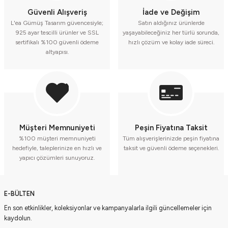
Güvenli Alışveriş
İade ve Değişim
L'ea Gümüş Tasarım güvencesiyle;
Satın aldığınız ürünlerde
925 ayar tescilli ürünler ve SSL
yaşayabileceğiniz her türlü sorunda,
sertifikalı %100 güvenli ödeme
hızlı çözüm ve kolay iade süreci.
altyapısı.
Müşteri Memnuniyeti
Peşin Fiyatına Taksit
%100 müşteri memnuniyeti
Tüm alışverişlerinizde peşin fiyatına
hedefiyle, taleplerinize en hızlı ve
taksit ve güvenli ödeme seçenekleri.
yapıcı çözümleri sunuyoruz.
E-BÜLTEN
En son etkinlikler, koleksiyonlar ve kampanyalarla ilgili güncellemeler için
kaydolun.