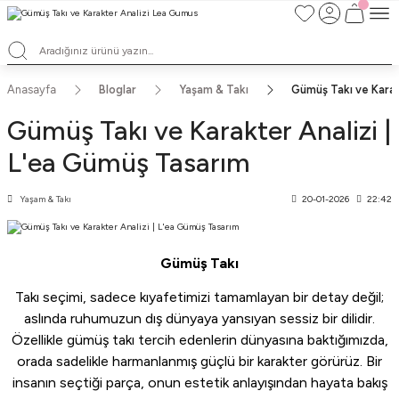
TÜM ALIŞVERİŞLERDE ÜCRETSİZ KARGO ve TAKSİT İMKANLARI
L'EA'NIN BÜYÜLÜ DÜNYASINA HOŞ GELDİNİZ
HER BİR L'EA ÖMÜR BOYU SAKLAYACAĞINIZ ANLAMLI BİR PARÇA
TEK ÜRETİM EL YAPIMI TASARIMLAR
Anasayfa
Bloglar
Yaşam & Takı
Gümüş Takı ve Karak
Gümüş Takı ve Karakter Analizi |
L'ea Gümüş Tasarım
Yaşam & Takı
20-01-2026
22:42
Gümüş Takı
Takı seçimi, sadece kıyafetimizi tamamlayan bir detay değil;
aslında ruhumuzun dış dünyaya yansıyan sessiz bir dilidir.
Özellikle gümüş takı tercih edenlerin dünyasına baktığımızda,
orada sadelikle harmanlanmış güçlü bir karakter görürüz. Bir
insanın seçtiği parça, onun estetik anlayışından hayata bakış