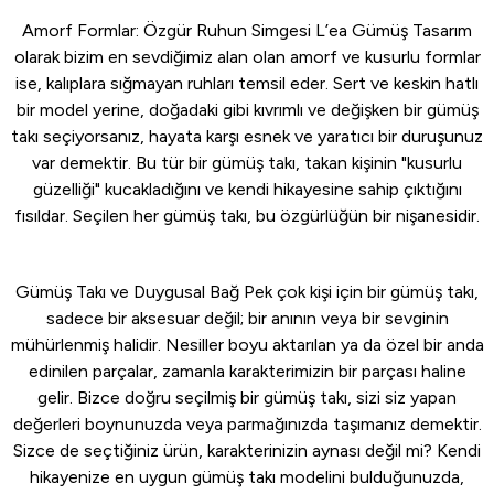
Amorf Formlar: Özgür Ruhun Simgesi L’ea Gümüş Tasarım
olarak bizim en sevdiğimiz alan olan amorf ve kusurlu formlar
ise, kalıplara sığmayan ruhları temsil eder. Sert ve keskin hatlı
bir model yerine, doğadaki gibi kıvrımlı ve değişken bir gümüş
takı seçiyorsanız, hayata karşı esnek ve yaratıcı bir duruşunuz
var demektir. Bu tür bir gümüş takı, takan kişinin "kusurlu
güzelliği" kucakladığını ve kendi hikayesine sahip çıktığını
fısıldar. Seçilen her gümüş takı, bu özgürlüğün bir nişanesidir.
Gümüş Takı ve Duygusal Bağ Pek çok kişi için bir gümüş takı,
sadece bir aksesuar değil; bir anının veya bir sevginin
mühürlenmiş halidir. Nesiller boyu aktarılan ya da özel bir anda
edinilen parçalar, zamanla karakterimizin bir parçası haline
gelir. Bizce doğru seçilmiş bir gümüş takı, sizi siz yapan
değerleri boynunuzda veya parmağınızda taşımanız demektir.
Sizce de seçtiğiniz ürün, karakterinizin aynası değil mi? Kendi
hikayenize en uygun gümüş takı modelini bulduğunuzda,