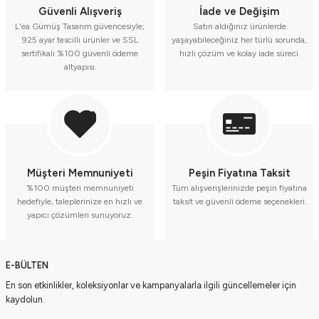
Güvenli Alışveriş
İade ve Değişim
L'ea Gümüş Tasarım güvencesiyle;
Satın aldığınız ürünlerde
925 ayar tescilli ürünler ve SSL
yaşayabileceğiniz her türlü sorunda,
sertifikalı %100 güvenli ödeme
hızlı çözüm ve kolay iade süreci.
altyapısı.
Müşteri Memnuniyeti
Peşin Fiyatına Taksit
%100 müşteri memnuniyeti
Tüm alışverişlerinizde peşin fiyatına
hedefiyle, taleplerinize en hızlı ve
taksit ve güvenli ödeme seçenekleri.
yapıcı çözümleri sunuyoruz.
E-BÜLTEN
En son etkinlikler, koleksiyonlar ve kampanyalarla ilgili güncellemeler için
kaydolun.