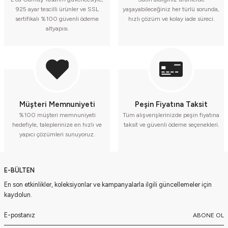
925 ayar tescilli ürünler ve SSL
yaşayabileceğiniz her türlü sorunda,
sertifikalı %100 güvenli ödeme
hızlı çözüm ve kolay iade süreci.
altyapısı.
Müşteri Memnuniyeti
Peşin Fiyatına Taksit
%100 müşteri memnuniyeti
Tüm alışverişlerinizde peşin fiyatına
hedefiyle, taleplerinize en hızlı ve
taksit ve güvenli ödeme seçenekleri.
yapıcı çözümleri sunuyoruz.
E-BÜLTEN
En son etkinlikler, koleksiyonlar ve kampanyalarla ilgili güncellemeler için
kaydolun.
ABONE OL