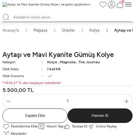
TÜM ALIŞVERİŞLERDE ÜCRETSİZ KARGO ve TAKSİT İMKANLARI
L'EA'NIN BÜYÜLÜ DÜNYASINA HOŞ GELDİNİZ
HER BİR L'EA ÖMÜR BOYU SAKLAYACAĞINIZ ANLAMLI BİR PARÇA
TEK ÜRETİM EL YAPIMI TASARIMLAR
Anasayfa
Mağaza
Ürünler
Kolye
Aytaşı ve 
Aytaşı ve Mavi Kyanite Gümüş Kolye
Kategori
Kolye
,
Magnolia
,
The Journey
Stok Kodu
l'ea248
Stok Durumu
*1.934,27 TL den başlayan taksitlerle!
5.500,00 TL
Sepete Ekle
Hemen Al
Yorum Yap
Tavsiye Et
Ürünü Paylaş
Karşılaştır