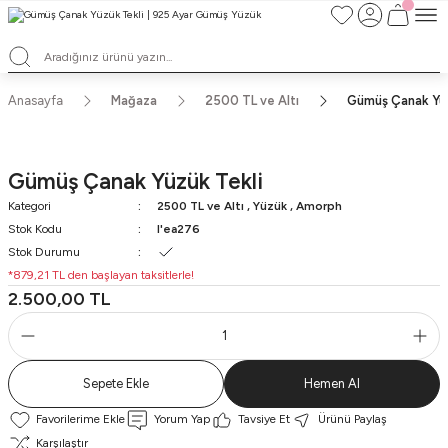
TÜM ALIŞVERİŞLERDE ÜCRETSİZ KARGO ve TAKSİT İMKANLARI
L'EA'NIN BÜYÜLÜ DÜNYASINA HOŞ GELDİNİZ
HER BİR L'EA ÖMÜR BOYU SAKLAYACAĞINIZ ANLAMLI BİR PARÇA
TEK ÜRETİM EL YAPIMI TASARIMLAR
Anasayfa
Mağaza
2500 TL ve Altı
Gümüş Çanak Yüz
Gümüş Çanak Yüzük Tekli
Kategori
2500 TL ve Altı
,
Yüzük
,
Amorph
Stok Kodu
l'ea276
Stok Durumu
*879,21 TL den başlayan taksitlerle!
2.500,00 TL
Sepete Ekle
Hemen Al
Yorum Yap
Tavsiye Et
Ürünü Paylaş
Karşılaştır