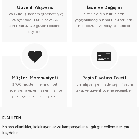
Güvenli Alışveriş
İade ve Değişim
L'ea Gümüş Tasarım güvencesiyle;
Satın aldığınız ürünlerde
925 ayar tescilli ürünler ve SSL
yaşayabileceğiniz her türlü sorunda,
sertifikalı %100 güvenli ödeme
hızlı çözüm ve kolay iade süreci.
altyapısı.
Müşteri Memnuniyeti
Peşin Fiyatına Taksit
%100 müşteri memnuniyeti
Tüm alışverişlerinizde peşin fiyatına
hedefiyle, taleplerinize en hızlı ve
taksit ve güvenli ödeme seçenekleri.
yapıcı çözümleri sunuyoruz.
E-BÜLTEN
En son etkinlikler, koleksiyonlar ve kampanyalarla ilgili güncellemeler için
kaydolun.