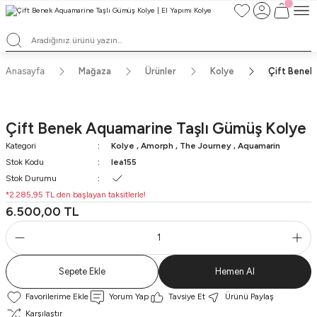
TÜM ALIŞVERİŞLERDE ÜCRETSİZ KARGO ve TAKSİT İMKANLARI
L'EA'NIN BÜYÜLÜ DÜNYASINA HOŞ GELDİNİZ
HER BİR L'EA ÖMÜR BOYU SAKLAYACAĞINIZ ANLAMLI BİR PARÇA
TEK ÜRETİM EL YAPIMI TASARIMLAR
Anasayfa
Mağaza
Ürünler
Kolye
Çift Benek
Çift Benek Aquamarine Taşlı Gümüş Kolye
Kategori
Kolye
,
Amorph
,
The Journey
,
Aquamarin
Stok Kodu
lea155
Stok Durumu
*2.285,95 TL den başlayan taksitlerle!
6.500,00 TL
Sepete Ekle
Hemen Al
Yorum Yap
Tavsiye Et
Ürünü Paylaş
Karşılaştır