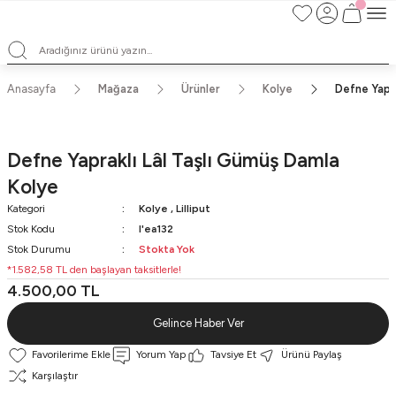
TÜM ALIŞVERİŞLERDE ÜCRETSİZ KARGO ve TAKSİT İMKANLARI
L'EA'NIN BÜYÜLÜ DÜNYASINA HOŞ GELDİNİZ
HER BİR L'EA ÖMÜR BOYU SAKLAYACAĞINIZ ANLAMLI BİR PARÇA
TEK ÜRETİM EL YAPIMI TASARIMLAR
Anasayfa
Mağaza
Ürünler
Kolye
Defne Yapra
Defne Yapraklı Lâl Taşlı Gümüş Damla
Kolye
Kategori
Kolye
,
Lilliput
Stok Kodu
l'ea132
Stok Durumu
Stokta Yok
*1.582,58 TL den başlayan taksitlerle!
4.500,00 TL
Gelince Haber Ver
Yorum Yap
Tavsiye Et
Ürünü Paylaş
Karşılaştır