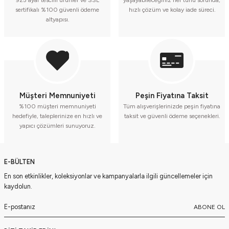
925 ayar tescilli ürünler ve SSL
yaşayabileceğiniz her türlü sorunda,
sertifikalı %100 güvenli ödeme
hızlı çözüm ve kolay iade süreci.
altyapısı.
Müşteri Memnuniyeti
Peşin Fiyatına Taksit
%100 müşteri memnuniyeti
Tüm alışverişlerinizde peşin fiyatına
hedefiyle, taleplerinize en hızlı ve
taksit ve güvenli ödeme seçenekleri.
yapıcı çözümleri sunuyoruz.
E-BÜLTEN
En son etkinlikler, koleksiyonlar ve kampanyalarla ilgili güncellemeler için
kaydolun.
ABONE OL