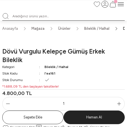
TÜM ALIŞVERİŞLERDE ÜCRETSİZ KARGO ve TAKSİT İMKANLARI
L'EA'NIN BÜYÜLÜ DÜNYASINA HOŞ GELDİNİZ
HER BİR L'EA ÖMÜR BOYU SAKLAYACAĞINIZ ANLAMLI BİR PARÇA
TEK ÜRETİM EL YAPIMI TASARIMLAR
Anasayfa
Mağaza
Ürünler
Bileklik / Halhal
Dö
Dövü Vurgulu Kelepçe Gümüş Erkek
Bileklik
Kategori
Bileklik / Halhal
Stok Kodu
l'ea161
Stok Durumu
*1.688,09 TL den başlayan taksitlerle!
4.800,00 TL
Sepete Ekle
Hemen Al