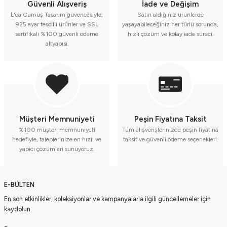
Güvenli Alışveriş
İade ve Değişim
L'ea Gümüş Tasarım güvencesiyle;
Satın aldığınız ürünlerde
925 ayar tescilli ürünler ve SSL
yaşayabileceğiniz her türlü sorunda,
sertifikalı %100 güvenli ödeme
hızlı çözüm ve kolay iade süreci.
altyapısı.
Müşteri Memnuniyeti
Peşin Fiyatına Taksit
%100 müşteri memnuniyeti
Tüm alışverişlerinizde peşin fiyatına
hedefiyle, taleplerinize en hızlı ve
taksit ve güvenli ödeme seçenekleri.
yapıcı çözümleri sunuyoruz.
E-BÜLTEN
En son etkinlikler, koleksiyonlar ve kampanyalarla ilgili güncellemeler için
kaydolun.