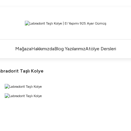
ÜM ALIŞVERİŞLERDE ÜCRETSİZ KARGO ve TAKSİT İMKANLA
L'EA'NIN BÜYÜLÜ DÜNYASINA HOŞ GELDİNİZ
R BİR L'EA ÖMÜR BOYU SAKLAYACAĞINIZ ANLAMLI BİR PA
TEK ÜRETİM EL YAPIMI TASARIMLAR
Mağaza
Hakkımızda
Blog Yazılarımız
Atölye Dersleri
bradorit Taşlı Kolye