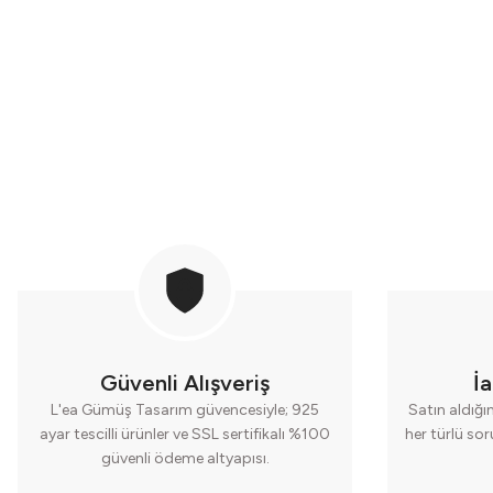
Sepete Ekle
Se
%20
Mahogany Obsidian Taşlı Simetrik Küpe
Labradorit Gümüş
7.500,00 TL
3.600,00
Güvenli Alışveriş
İ
L'ea Gümüş Tasarım güvencesiyle; 925
Satın aldığı
ayar tescilli ürünler ve SSL sertifikalı %100
her türlü so
güvenli ödeme altyapısı.