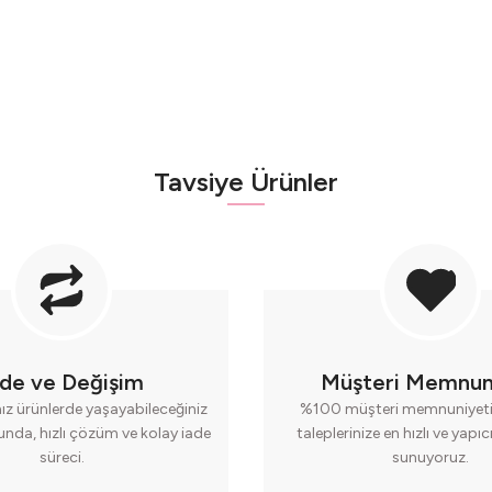
Tavsiye Ürünler
pete Ekle
 Yüzük | Damla Tasarım
 TL
4.500,00 TL
ade ve Değişim
Müşteri Memnun
nız ürünlerde yaşayabileceğiniz
%100 müşteri memnuniyeti 
runda, hızlı çözüm ve kolay iade
taleplerinize en hızlı ve yapı
süreci.
sunuyoruz.