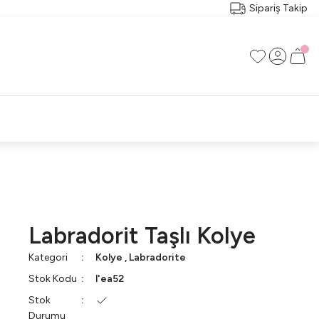
Sipariş Takip
RI
RÇA
Labradorit Taşlı Kolye
Kategori
Kolye
,
Labradorite
Stok Kodu
l'ea52
Stok
Durumu