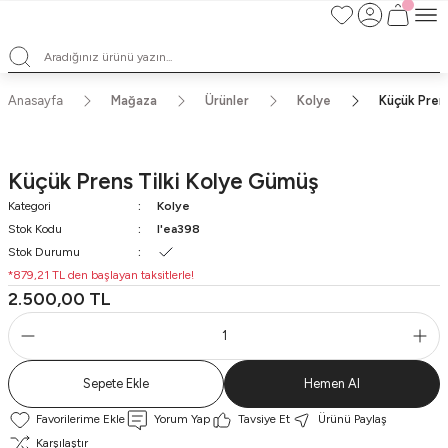
TÜM ALIŞVERİŞLERDE ÜCRETSİZ KARGO ve TAKSİT İMKANLARI
L'EA'NIN BÜYÜLÜ DÜNYASINA HOŞ GELDİNİZ
HER BİR L'EA ÖMÜR BOYU SAKLAYACAĞINIZ ANLAMLI BİR PARÇA
TEK ÜRETİM EL YAPIMI TASARIMLAR
Anasayfa
Mağaza
Ürünler
Kolye
Küçük Pren
Küçük Prens Tilki Kolye Gümüş
Kategori
Kolye
Stok Kodu
l'ea398
Stok Durumu
*879,21 TL den başlayan taksitlerle!
2.500,00 TL
Sepete Ekle
Hemen Al
Yorum Yap
Tavsiye Et
Ürünü Paylaş
Karşılaştır