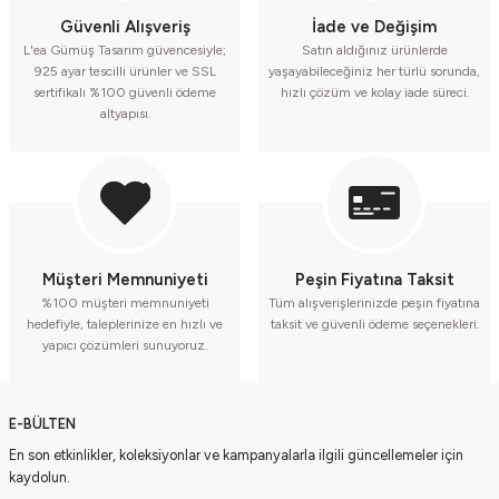
Güvenli Alışveriş
İade ve Değişim
L'ea Gümüş Tasarım güvencesiyle;
Satın aldığınız ürünlerde
925 ayar tescilli ürünler ve SSL
yaşayabileceğiniz her türlü sorunda,
sertifikalı %100 güvenli ödeme
hızlı çözüm ve kolay iade süreci.
altyapısı.
Müşteri Memnuniyeti
Peşin Fiyatına Taksit
%100 müşteri memnuniyeti
Tüm alışverişlerinizde peşin fiyatına
hedefiyle, taleplerinize en hızlı ve
taksit ve güvenli ödeme seçenekleri.
yapıcı çözümleri sunuyoruz.
E-BÜLTEN
En son etkinlikler, koleksiyonlar ve kampanyalarla ilgili güncellemeler için
kaydolun.