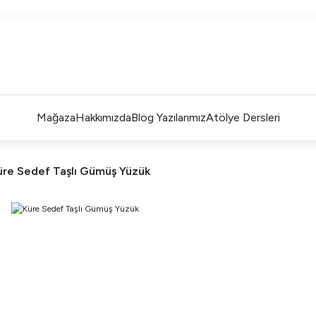
ÜM ALIŞVERİŞLERDE ÜCRETSİZ KARGO ve TAKSİT İMKANLA
L'EA'NIN BÜYÜLÜ DÜNYASINA HOŞ GELDİNİZ
R BİR L'EA ÖMÜR BOYU SAKLAYACAĞINIZ ANLAMLI BİR PA
TEK ÜRETİM EL YAPIMI TASARIMLAR
Mağaza
Hakkımızda
Blog Yazılarımız
Atölye Dersleri
üre Sedef Taşlı Gümüş Yüzük