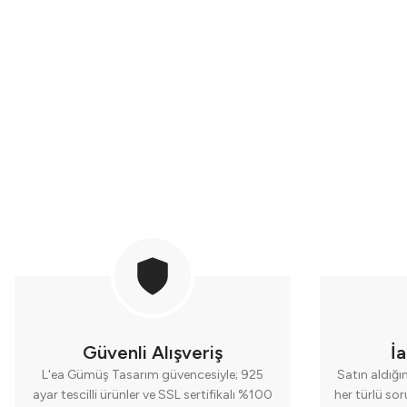
Sepete Ekle
Gümüş Küre Sedef Taşlı Küpe
5.500,00 TL
Güvenli Alışveriş
İ
L'ea Gümüş Tasarım güvencesiyle; 925
Satın aldığı
ayar tescilli ürünler ve SSL sertifikalı %100
her türlü so