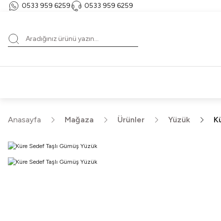
0533 959 6259
0533 959 6259
T
HE
Anasayfa
Mağaza
Ürünler
Yüzük
K