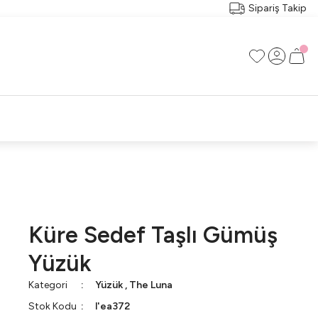
Sipariş Takip
RI
RÇA
Küre Sedef Taşlı Gümüş
Yüzük
Kategori
Yüzük
,
The Luna
Stok Kodu
l'ea372