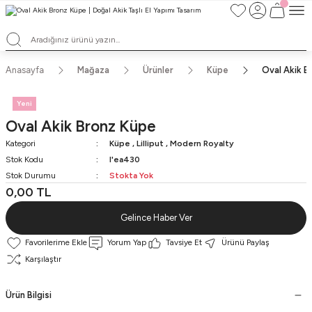
TÜM ALIŞVERİŞLERDE ÜCRETSİZ KARGO ve TAKSİT İMKANLARI
L'EA'NIN BÜYÜLÜ DÜNYASINA HOŞ GELDİNİZ
HER BİR L'EA ÖMÜR BOYU SAKLAYACAĞINIZ ANLAMLI BİR PARÇA
TEK ÜRETİM EL YAPIMI TASARIMLAR
Anasayfa
Mağaza
Ürünler
Küpe
Oval Akik B
Yeni
Oval Akik Bronz Küpe
Kategori
Küpe
,
Lilliput
,
Modern Royalty
Stok Kodu
l'ea430
Stok Durumu
Stokta Yok
0,00 TL
Gelince Haber Ver
Yorum Yap
Tavsiye Et
Ürünü Paylaş
Karşılaştır
Ürün Bilgisi