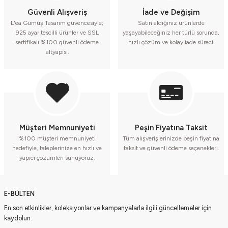
Güvenli Alışveriş
İade ve Değişim
L'ea Gümüş Tasarım güvencesiyle;
Satın aldığınız ürünlerde
925 ayar tescilli ürünler ve SSL
yaşayabileceğiniz her türlü sorunda,
sertifikalı %100 güvenli ödeme
hızlı çözüm ve kolay iade süreci.
altyapısı.
Müşteri Memnuniyeti
Peşin Fiyatına Taksit
%100 müşteri memnuniyeti
Tüm alışverişlerinizde peşin fiyatına
hedefiyle, taleplerinize en hızlı ve
taksit ve güvenli ödeme seçenekleri.
yapıcı çözümleri sunuyoruz.
E-BÜLTEN
En son etkinlikler, koleksiyonlar ve kampanyalarla ilgili güncellemeler için
kaydolun.