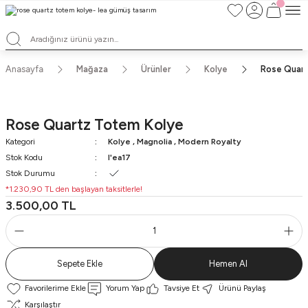
TÜM ALIŞVERİŞLERDE ÜCRETSİZ KARGO ve TAKSİT İMKANLARI
L'EA'NIN BÜYÜLÜ DÜNYASINA HOŞ GELDİNİZ
HER BİR L'EA ÖMÜR BOYU SAKLAYACAĞINIZ ANLAMLI BİR PARÇA
TEK ÜRETİM EL YAPIMI TASARIMLAR
Anasayfa
Mağaza
Ürünler
Kolye
Rose Quart
Rose Quartz Totem Kolye
Kategori
Kolye
,
Magnolia
,
Modern Royalty
Stok Kodu
l'ea17
Stok Durumu
*1.230,90 TL den başlayan taksitlerle!
3.500,00 TL
Sepete Ekle
Hemen Al
Yorum Yap
Tavsiye Et
Ürünü Paylaş
Karşılaştır