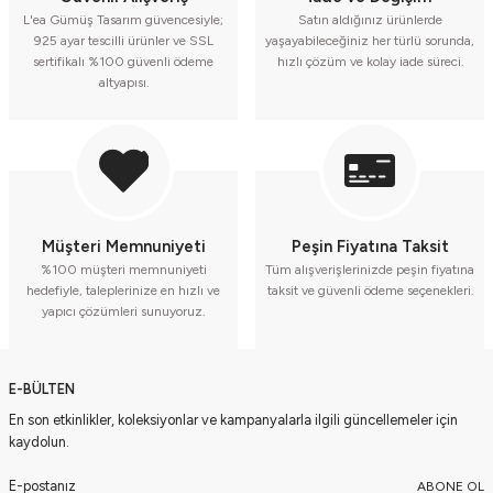
L'ea Gümüş Tasarım güvencesiyle;
Satın aldığınız ürünlerde
925 ayar tescilli ürünler ve SSL
yaşayabileceğiniz her türlü sorunda,
sertifikalı %100 güvenli ödeme
hızlı çözüm ve kolay iade süreci.
altyapısı.
Müşteri Memnuniyeti
Peşin Fiyatına Taksit
%100 müşteri memnuniyeti
Tüm alışverişlerinizde peşin fiyatına
hedefiyle, taleplerinize en hızlı ve
taksit ve güvenli ödeme seçenekleri.
yapıcı çözümleri sunuyoruz.
E-BÜLTEN
En son etkinlikler, koleksiyonlar ve kampanyalarla ilgili güncellemeler için
kaydolun.
ABONE OL