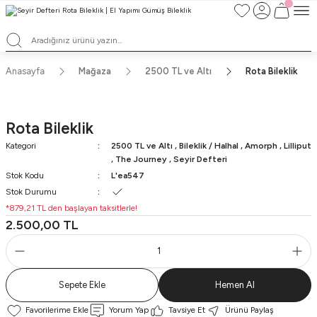
TÜM ALIŞVERİŞLERDE ÜCRETSİZ KARGO ve TAKSİT İMKANLARI
L'EA'NIN BÜYÜLÜ DÜNYASINA HOŞ GELDİNİZ
HER BİR L'EA ÖMÜR BOYU SAKLAYACAĞINIZ ANLAMLI BİR PARÇA
TEK ÜRETİM EL YAPIMI TASARIMLAR
Anasayfa
Mağaza
2500 TL ve Altı
Rota Bileklik
Rota Bileklik
Kategori
2500 TL ve Altı
,
Bileklik / Halhal
,
Amorph
,
Lilliput
,
The Journey
,
Seyir Defteri
Stok Kodu
L'ea547
Stok Durumu
*879,21 TL den başlayan taksitlerle!
2.500,00 TL
Sepete Ekle
Hemen Al
Yorum Yap
Tavsiye Et
Ürünü Paylaş