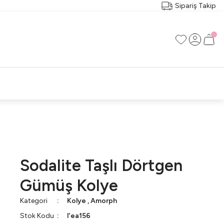
Sipariş Takip
RI
RÇA
Sodalite Taşlı Dörtgen
Gümüş Kolye
Kategori
Kolye
,
Amorph
Stok Kodu
l'ea156