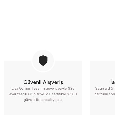
Güvenli Alışveriş
İ
L'ea Gümüş Tasarım güvencesiyle; 925
Satın aldığı
ayar tescilli ürünler ve SSL sertifikalı %100
her türlü so
güvenli ödeme altyapısı.