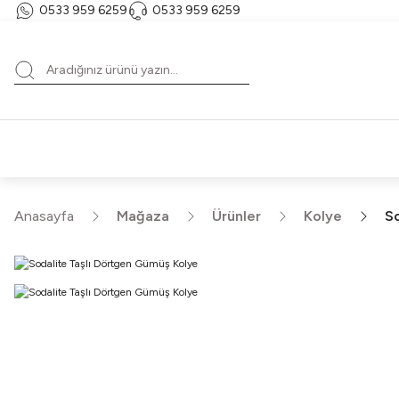
0533 959 6259
0533 959 6259
T
HE
Anasayfa
Mağaza
Ürünler
Kolye
So