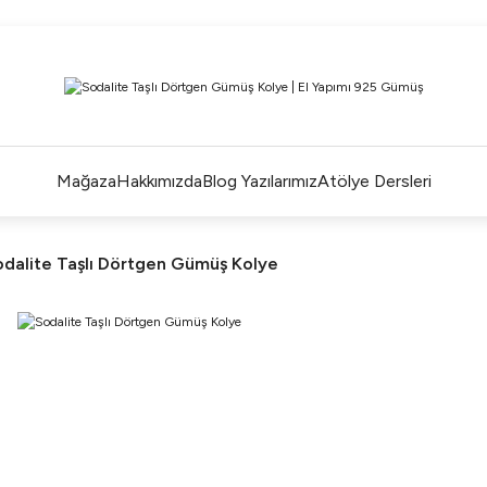
ÜM ALIŞVERİŞLERDE ÜCRETSİZ KARGO ve TAKSİT İMKANLA
L'EA'NIN BÜYÜLÜ DÜNYASINA HOŞ GELDİNİZ
R BİR L'EA ÖMÜR BOYU SAKLAYACAĞINIZ ANLAMLI BİR PA
TEK ÜRETİM EL YAPIMI TASARIMLAR
Mağaza
Hakkımızda
Blog Yazılarımız
Atölye Dersleri
dalite Taşlı Dörtgen Gümüş Kolye