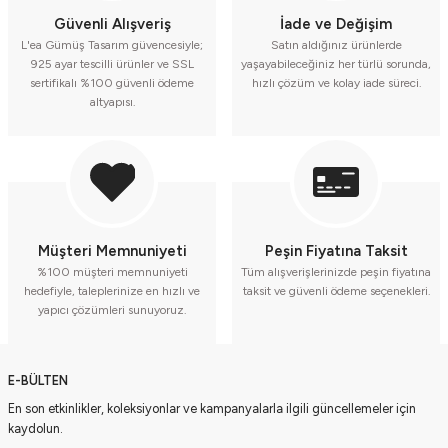
Güvenli Alışveriş
İade ve Değişim
L'ea Gümüş Tasarım güvencesiyle;
Satın aldığınız ürünlerde
Gümüş Halkalı Turkuaz Kolye
Çift Yaprak Turkuaz Taşlı Kolye
925 ayar tescilli ürünler ve SSL
yaşayabileceğiniz her türlü sorunda,
sertifikalı %100 güvenli ödeme
hızlı çözüm ve kolay iade süreci.
altyapısı.
6.500,00 TL
6.500,00 TL
Yeni
Turkuaz Taşlı Ay Kolye
Turkuaz Zincirli Küpe
3.500,00 TL
2.500,00 TL
Müşteri Memnuniyeti
Peşin Fiyatına Taksit
%100 müşteri memnuniyeti
Tüm alışverişlerinizde peşin fiyatına
hedefiyle, taleplerinize en hızlı ve
taksit ve güvenli ödeme seçenekleri.
yapıcı çözümleri sunuyoruz.
E-BÜLTEN
En son etkinlikler, koleksiyonlar ve kampanyalarla ilgili güncellemeler için
kaydolun.