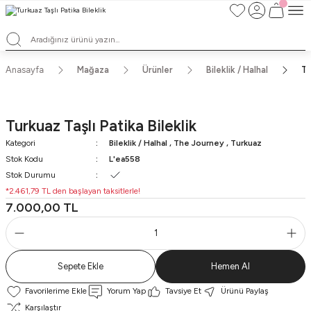
TÜM ALIŞVERİŞLERDE ÜCRETSİZ KARGO ve TAKSİT İMKANLARI
L'EA'NIN BÜYÜLÜ DÜNYASINA HOŞ GELDİNİZ
HER BİR L'EA ÖMÜR BOYU SAKLAYACAĞINIZ ANLAMLI BİR PARÇA
TEK ÜRETİM EL YAPIMI TASARIMLAR
Anasayfa
Mağaza
Ürünler
Bileklik / Halhal
Tu
Turkuaz Taşlı Patika Bileklik
Kategori
Bileklik / Halhal
,
The Journey
,
Turkuaz
Stok Kodu
L'ea558
Stok Durumu
*2.461,79 TL den başlayan taksitlerle!
7.000,00 TL
Sepete Ekle
Hemen Al
Yorum Yap
Tavsiye Et
Ürünü Paylaş
Karşılaştır