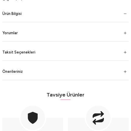
Ürün Bilgisi
Yorumlar
Taksit Seçenekleri
Önerileriniz
Tavsiye Ürünler
Turkuaz Taşlı Gümüş Küpe
Turkuaz ve Deniz Camı Gümüş Kolye
6.500,00 TL
7.500,00 TL