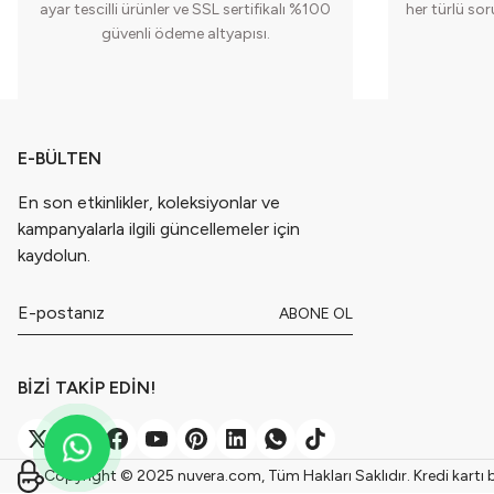
ayar tescilli ürünler ve SSL sertifikalı %100
her türlü so
güvenli ödeme altyapısı.
E-BÜLTEN
En son etkinlikler, koleksiyonlar ve
kampanyalarla ilgili güncellemeler için
kaydolun.
ABONE OL
BİZİ TAKİP EDİN!
Copyright © 2025 nuvera.com, Tüm Hakları Saklıdır. Kredi kartı bil