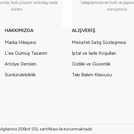
runda, hızlı çözüm ve kolay iade
taleplerinize en hızlı ve yapı
süreci.
sunuyoruz.
HAKKIMIZDA
ALIŞVERİŞ
Marka Hikayesi
Mesafeli Satış Sözleşmesi
L’ea Gümüş Tasarım
İptal ve İade Koşulları
Atölye Dersleri
Gizlilik ve Güvenlik
Sürdürülebilirlik
Takı Bakım Kılavuzu
gileriniz 256bit SSL sertifikası ile korunmaktadır.