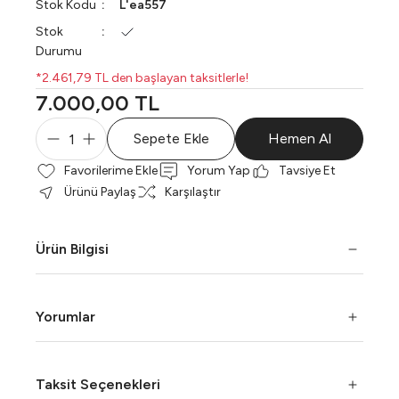
Stok Kodu
L'ea557
Stok
Durumu
*2.461,79 TL den başlayan taksitlerle!
7.000,00 TL
Sepete Ekle
Hemen Al
Yorum Yap
Tavsiye Et
Ürünü Paylaş
Karşılaştır
Ürün Bilgisi
Yorumlar
Taksit Seçenekleri