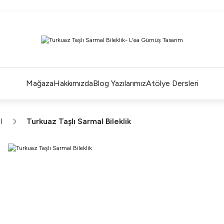
ÜM ALIŞVERİŞLERDE ÜCRETSİZ KARGO ve TAKSİT İMKANLA
L'EA'NIN BÜYÜLÜ DÜNYASINA HOŞ GELDİNİZ
R BİR L'EA ÖMÜR BOYU SAKLAYACAĞINIZ ANLAMLI BİR PA
TEK ÜRETİM EL YAPIMI TASARIMLAR
Mağaza
Hakkımızda
Blog Yazılarımız
Atölye Dersleri
l
Turkuaz Taşlı Sarmal Bileklik