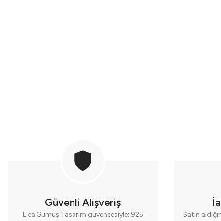
Tükendi
Stokta Yok
Mavi Turkuaz Taşlı Küpe
6.500,00 TL
Güvenli Alışveriş
İ
L'ea Gümüş Tasarım güvencesiyle; 925
Satın aldığı