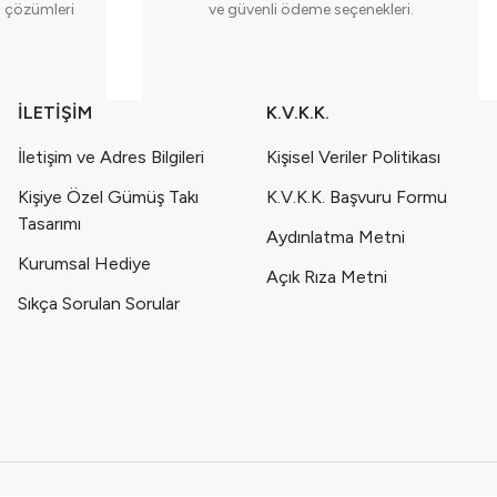
cı çözümleri
ve güvenli ödeme seçenekleri.
İLETİŞİM
K.V.K.K.
İletişim ve Adres Bilgileri
Kişisel Veriler Politikası
Kişiye Özel Gümüş Takı
K.V.K.K. Başvuru Formu
Tasarımı
Aydınlatma Metni
Kurumsal Hediye
Açık Rıza Metni
Sıkça Sorulan Sorular