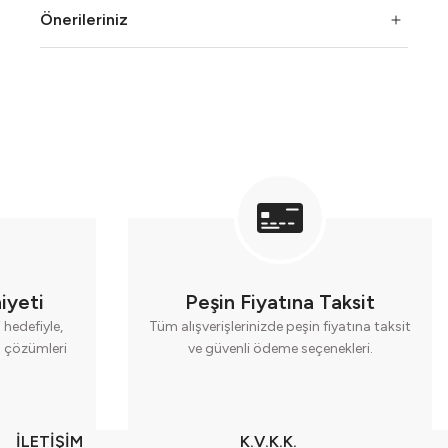
Önerileriniz
iyeti
Peşin Fiyatına Taksit
hedefiyle,
Tüm alışverişlerinizde peşin fiyatına taksit
cı çözümleri
ve güvenli ödeme seçenekleri.
İLETİŞİM
K.V.K.K.