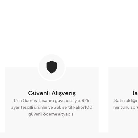
Güvenli Alışveriş
İ
L'ea Gümüş Tasarım güvencesiyle; 925
Satın aldığı
ayar tescilli ürünler ve SSL sertifikalı %100
her türlü so
güvenli ödeme altyapısı.