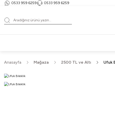
0533 959 6259
0533 959 6259
T
HE
Anasayfa
Mağaza
2500 TL ve Altı
Ufuk B