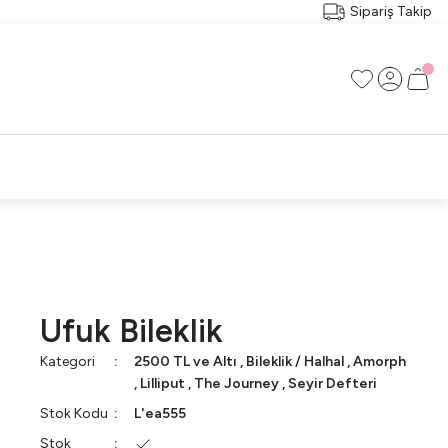
Sipariş Takip
RI
RÇA
Ufuk Bileklik
Kategori
2500 TL ve Altı
,
Bileklik / Halhal
,
Amorph
,
Lilliput
,
The Journey
,
Seyir Defteri
Stok Kodu
L'ea555
Stok