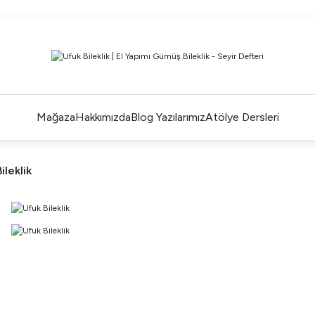
ÜM ALIŞVERİŞLERDE ÜCRETSİZ KARGO ve TAKSİT İMKANLA
L'EA'NIN BÜYÜLÜ DÜNYASINA HOŞ GELDİNİZ
R BİR L'EA ÖMÜR BOYU SAKLAYACAĞINIZ ANLAMLI BİR PA
TEK ÜRETİM EL YAPIMI TASARIMLAR
Mağaza
Hakkımızda
Blog Yazılarımız
Atölye Dersleri
ileklik