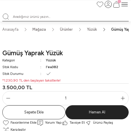
TÜM ALIŞVERİŞLERDE ÜCRETSİZ KARGO ve TAKSİT İMKANLARI
L'EA'NIN BÜYÜLÜ DÜNYASINA HOŞ GELDİNİZ
HER BİR L'EA ÖMÜR BOYU SAKLAYACAĞINIZ ANLAMLI BİR PARÇA
TEK ÜRETİM EL YAPIMI TASARIMLAR
Anasayfa
Mağaza
Ürünler
Yüzük
Gümüş Yap
Gümüş Yaprak Yüzük
Kategori
Yüzük
Stok Kodu
l'ea382
Stok Durumu
*1.230,90 TL den başlayan taksitlerle!
3.500,00 TL
Sepete Ekle
Hemen Al
Yorum Yap
Tavsiye Et
Ürünü Paylaş
Karşılaştır