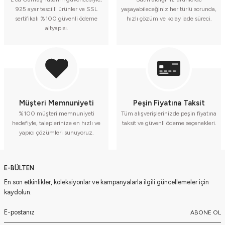
925 ayar tescilli ürünler ve SSL
yaşayabileceğiniz her türlü sorunda,
sertifikalı %100 güvenli ödeme
hızlı çözüm ve kolay iade süreci.
altyapısı.
Müşteri Memnuniyeti
Peşin Fiyatına Taksit
%100 müşteri memnuniyeti
Tüm alışverişlerinizde peşin fiyatına
hedefiyle, taleplerinize en hızlı ve
taksit ve güvenli ödeme seçenekleri.
yapıcı çözümleri sunuyoruz.
E-BÜLTEN
En son etkinlikler, koleksiyonlar ve kampanyalarla ilgili güncellemeler için
kaydolun.
ABONE OL