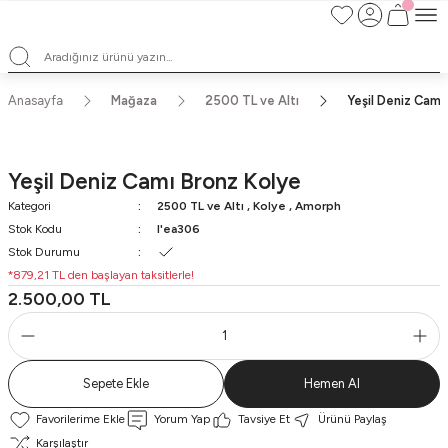
TÜM ALIŞVERİŞLERDE ÜCRETSİZ KARGO ve TAKSİT İMKANLARI
L'EA'NIN BÜYÜLÜ DÜNYASINA HOŞ GELDİNİZ
HER BİR L'EA ÖMÜR BOYU SAKLAYACAĞINIZ ANLAMLI BİR PARÇA
TEK ÜRETİM EL YAPIMI TASARIMLAR
Anasayfa
Mağaza
2500 TL ve Altı
Yeşil Deniz Camı
Yeşil Deniz Camı Bronz Kolye
Kategori
2500 TL ve Altı
,
Kolye
,
Amorph
Stok Kodu
l'ea306
Stok Durumu
*879,21 TL den başlayan taksitlerle!
2.500,00 TL
Sepete Ekle
Hemen Al
Yorum Yap
Tavsiye Et
Ürünü Paylaş
Karşılaştır