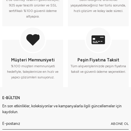
925 ayar tescilli ürünler ve SSL
yaşayabileceğiniz her türlü sorunda,
sertifikalı %100 güvenli ödeme
hızlı çözüm ve kolay iade süreci.
altyapısı.
Müşteri Memnuniyeti
Peşin Fiyatına Taksit
%100 müşteri memnuniyeti
Tüm alışverişlerinizde peşin fiyatına
hedefiyle, taleplerinize en hızlı ve
taksit ve güvenli ödeme seçenekleri.
yapıcı çözümleri sunuyoruz.
E-BÜLTEN
En son etkinlikler, koleksiyonlar ve kampanyalarla ilgili güncellemeler için
kaydolun.
ABONE OL